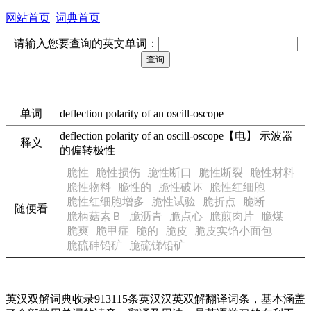
网站首页
词典首页
请输入您要查询的英文单词：
单词
deflection polarity of an oscill-oscope
deflection polarity of an oscill-oscope【电】 示波器
释义
的偏转极性
脆性
脆性损伤
脆性断口
脆性断裂
脆性材料
脆性物料
脆性的
脆性破坏
脆性红细胞
脆性红细胞增多
脆性试验
脆折点
脆断
随便看
脆柄菇素Ｂ
脆沥青
脆点心
脆煎肉片
脆煤
脆爽
脆甲症
脆的
脆皮
脆皮实馅小面包
脆硫砷铅矿
脆硫锑铅矿
英汉双解词典收录913115条英汉汉英双解翻译词条，基本涵盖