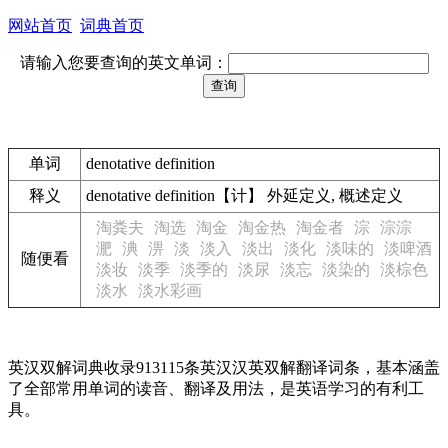
网站首页
词典首页
请输入您要查询的英文单词：
单词
denotative definition
释义
denotative definition【计】 外延定义, 概述定义
淘粪夫
淘选
淘金
淘金热
淘金者
淙
淙淙
淝
淟
淠
淡
淡入
淡出
淡化
淡味的
淡啤酒
随便看
淡妆
淡季
淡季的
淡尿
淡忘
淡染的
淡棕色
淡水
淡水彩画
英汉双解词典收录913115条英汉汉英双解翻译词条，基本涵盖
了全部常用单词的读音、翻译及用法，是英语学习的有利工
具。