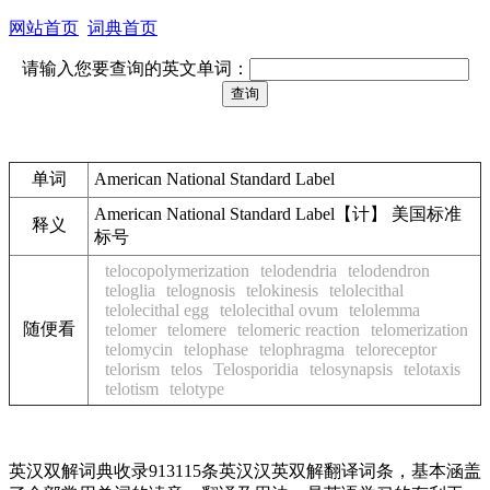
网站首页
词典首页
请输入您要查询的英文单词：
单词
American National Standard Label
American National Standard Label【计】 美国标准
释义
标号
telocopolymerization
telodendria
telodendron
teloglia
telognosis
telokinesis
telolecithal
telolecithal egg
telolecithal ovum
telolemma
随便看
telomer
telomere
telomeric reaction
telomerization
telomycin
telophase
telophragma
teloreceptor
telorism
telos
Telosporidia
telosynapsis
telotaxis
telotism
telotype
英汉双解词典收录913115条英汉汉英双解翻译词条，基本涵盖