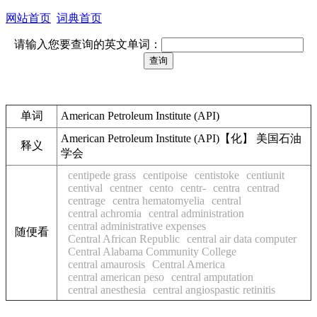
网站首页
词典首页
请输入您要查询的英文单词：
单词
American Petroleum Institute (API)
American Petroleum Institute (API)【化】 美国石油
释义
学会
centipede grass
centipoise
centistoke
centiunit
centival
centner
cento
centr-
centra
centrad
centrage
centra hematomyelia
central
central achromia
central administration
central administrative expenses
随便看
Central African Republic
central air data computer
Central Alabama Community College
central amaurosis
Central America
central american peso
central amputation
central anesthesia
central angiospastic retinitis