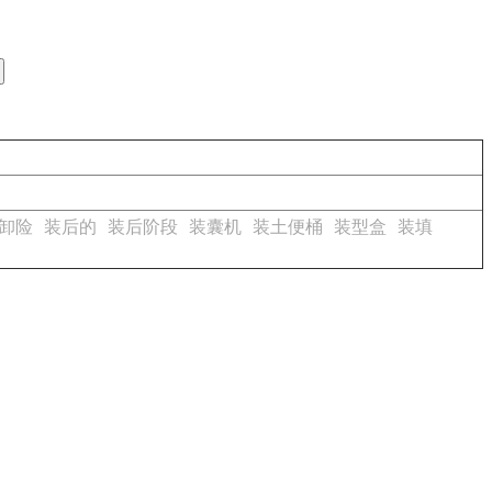
卸险
装后的
装后阶段
装囊机
装土便桶
装型盒
装填