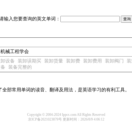
请输入您要查询的英文单词：
【机】 美国机械工程学会
装卸设备
装卸误期买
装卸货量
装卸费
装卸费用
装卸阀门
装
装备
装备完整的
盖了全部常用单词的读音、翻译及用法，是英语学习的有利工具。
Copyright © 2004-2024 Ippcs.com All Rights Reserved
京ICP备2021023879号
更新时间：2026/8/9 4:06:12