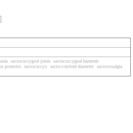
stula
sacrococcygeal joints
sacrococcygeal liaments
s posterior
sacrococcyx
sacro-cotyloid diameter
sacrocoxalgia