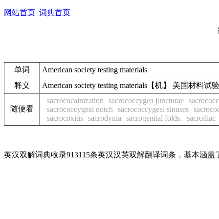
网站首页
词典首页
单词
American society testing materials
释义
American society testing materials【机】 美国材料
sacrococainization
sacrococcygea juncturae
sacrococc
随便看
sacrococcygeal notch
sacrococcygeal sinuses
sacroco
sacrocoxitis
sacrodynia
sacrogenital folds.
sacroiliac
英汉双解词典收录913115条英汉汉英双解翻译词条，基本涵