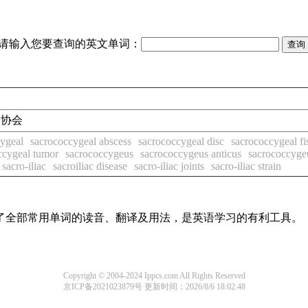
请输入您要查询的英文单词：
试验协会
ygeal
sacrococcygeal abscess
sacrococcygeal disc
sacrococcygeal fi
ccygeal tumor
sacrococcygeus
sacrococcygeus anticus
sacrococcygeu
sacro-iliac
sacroiliac disease
sacro-iliac joints
sacro-iliac strain
盖了全部常用单词的读音、翻译及用法，是英语学习的有利工具。
Copyright © 2004-2024 Ippcs.com All Rights Reserved
京ICP备2021023879号
更新时间：2026/8/6 18:02:48