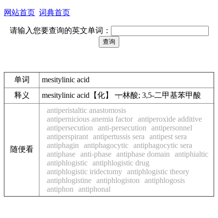
网站首页
词典首页
请输入您要查询的英文单词：
单词
mesitylinic acid
释义
mesitylinic acid【化】 ┯林酸; 3,5-二甲基苯甲酸
antiperistaltic anastomosis
antipernicious anemia factor
antiperoxide additive
antipersecution
anti-persecution
antipersonnel
antiperspirant
antipertussis sera
antipest sera
antiphagin
antiphagocytic
antiphagocytic sera
随便看
antiphase
anti-phase
antiphase domain
antiphialtic
antiphlogistic
antiphlogistic drug
antiphlogistic iridectomy
antiphlogistic theory
antiphlogistine
antiphlogiston
antiphlogosis
antiphon
antiphonal