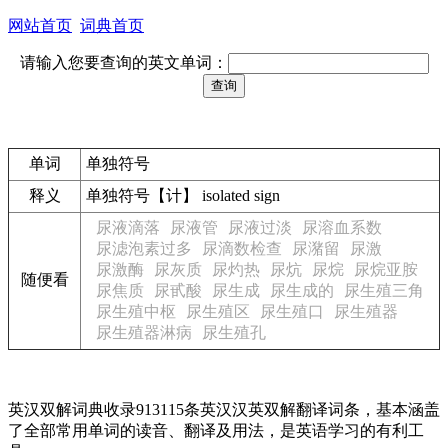
网站首页
词典首页
请输入您要查询的英文单词：
单词
单独符号
释义
单独符号【计】 isolated sign
尿液滴落
尿液管
尿液过淡
尿溶血系数
尿滤泡素过多
尿滴数检查
尿潴留
尿激
尿激酶
尿灰质
尿灼热
尿炕
尿烷
尿烷亚胺
随便看
尿焦质
尿甙酸
尿生成
尿生成的
尿生殖三角
尿生殖中枢
尿生殖区
尿生殖口
尿生殖器
尿生殖器淋病
尿生殖孔
英汉双解词典收录913115条英汉汉英双解翻译词条，基本涵盖
了全部常用单词的读音、翻译及用法，是英语学习的有利工