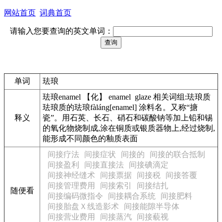
网站首页
词典首页
请输入您要查询的英文单词：
单词
珐琅
珐琅enamel 【化】 enamel glaze 相关词组:珐琅质
珐琅质的珐琅fàláng[enamel] 涂料名。又称“搪
释义
瓷”。用石英、长石、硝石和碳酸钠等加上铅和锡
的氧化物烧制成,涂在铜质或银质器物上,经过烧制,
能形成不同颜色的釉质表面
间接疗法
间接症状
间接的
间接的联合抵制
间接盈利
间接直接法
间接碘滴定
间接神经缝术
间接票据
间接税
间接答覆
间接管理费用
间接索引
间接结扎
随便看
间接编码微指令
间接耦合系统
间接肥料
间接胎盘Ｘ线造影术
间接能隙半导体
间接营业费用
间接蒸汽
间接藐视