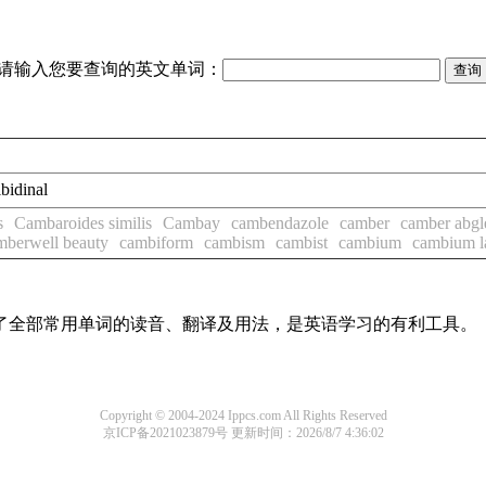
请输入您要查询的英文单词：
bidinal
s
Cambaroides similis
Cambay
cambendazole
camber
camber abgl
berwell beauty
cambiform
cambism
cambist
cambium
cambium l
盖了全部常用单词的读音、翻译及用法，是英语学习的有利工具。
Copyright © 2004-2024 Ippcs.com All Rights Reserved
京ICP备2021023879号
更新时间：2026/8/7 4:36:02