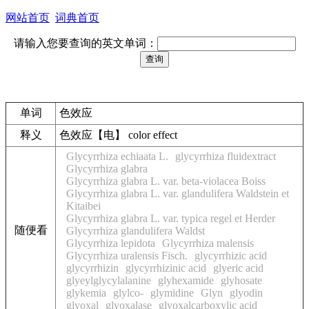
网站首页
词典首页
请输入您要查询的英文单词：
单词
色效应
释义
色效应【电】 color effect
Glycyrrhiza echiaata L.
glycyrrhiza fluidextract
Glycyrrhiza glabra
Glycyrrhiza glabra L. var. beta-violacea Boiss
Glycyrrhiza glabra L. var. glandulifera Waldstein et
Kitaibei
Glycyrrhiza glabra L. var. typica regel et Herder
随便看
Glycyrrhiza glandulifera Waldst
Glycyrrhiza lepidota
Glycyrrhiza malensis
Glycyrrhiza uralensis Fisch.
glycyrrhizic acid
glycyrrhizin
glycyrrhizinic acid
glyeric acid
glyeylglycylalanine
glyhexamide
glyhosate
glykemia
glylco-
glymidine
Glyn
glyodin
glyoxal
glyoxalase
glyoxalcarboxylic acid